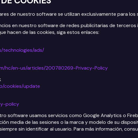
 DE COOKIES
ares de nuestro software se utilizan exclusivamente para los s
os en nuestro software de redes publicitarias de terceros i
ue hacen de las cookies, siga estos enlaces:
s/technologies/ads/
om/hc/en-us/articles/200780269-Privacy-Policy
k
lp/cookies/update
cy-policy
ro software usamos servicios como Google Analytics o Fireba
ión media de las sesiones o la marca y modelo de su disposit
iempre sin identificar al usuario. Para más información, cons