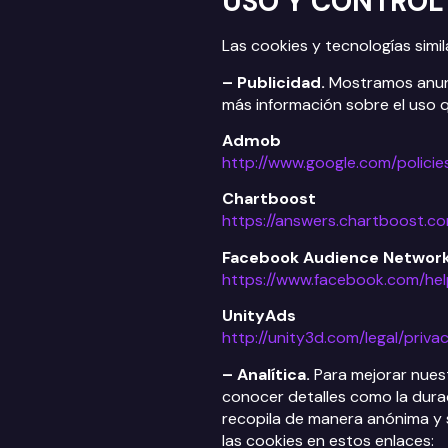
USO Y CONTROL
Las cookies y tecnologías simil
– Publicidad.
Mostramos anunci
más información sobre el uso q
Admob
http://www.google.com/policie
Chartboost
https://answers.chartboost.c
Facebook Audience Networ
https://www.facebook.com/he
UnityAds
http://unity3d.com/legal/priva
– Analítica.
Para mejorar nuest
conocer detalles como la durac
recopila de manera anónima y s
las cookies en estos enlaces: